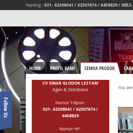
Hunting
:
021- 62308041 /
62307674 / 6458829 /
0852-
HOME
PROFIL KAMI
SEMUA PRODUK
CAR
CV SINAR GLODOK LESTARI
You are
Agen & Distributor
Follow Us
Nomor Telpon :
021- 62308041 /
62307674 /
6458829
Nomor HP :