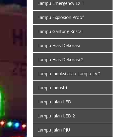
Lampu Emergency EXIT
Lampu Explosion Proof
Lampu Gantung Kristal
Lampu Hias Dekorasi
Lampu Hias Dekorasi 2
Lampu Induksi atau Lampu LVD
Lampu Industri
Lampu Jalan LED
Lampu Jalan LED 2
Lampu Jalan PJU