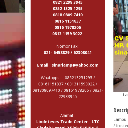
0821 2298 3945
0852 1325 1295
0818 0809 7410
0816 1151837
0816 1978206
0813 1159 3022
Nomor Fax :
021- 6458829 / 62308041
Email :
sinarlamp@yahoo.com
Whatapps : 085213251295 /
08161151837 / 081311593022 /
081808097410 / 08161978206 /
0821-
La
22983945
Descri
Alamat :
Lampu T
Lindeteves Trade Center - LTC
/ frost
Glodok Lantai 2 Blok B19 No. 5