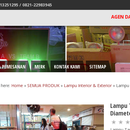
13251295 /
0821-22983945
AGEN DAN DISTR
A PEMESANAN
MERK
KONTAK KAMI
SITEMAP
 here:
Home
»
SEMUA PRODUK
»
Lampu Interior & Exterior
»
Lampu 
Lampu 
Diamet
Lampu Tam