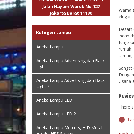
Jalan Hayam Wuruk No.127
Warna s
Jakarta Barat 11180
elegant
Desain 
Ketegori Lampu
indah d
fungsio
Aneka Lampu
rumah, 
taman,
Aneka Lampu Advertising dan Back
Light
Sangat 
Dengan 
Aneka Lampu Advertising dan Back
Usaha a
Light 2
Revie
Aneka Lampu LED
There ar
Aneka Lampu LED 2
La
Aneka Lampu Mercury, HID Metal
Halide, HPS Sodium
Back to