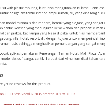
usu with plastic mouting, kuat, bisa menggunakan isi lampu jenis ess
 untuk design aksitektur interior lampu rumah, dll, yang dipasang di 
dan model minimalis dan modern, bentuk yang elegant, yang sangat
an cantik, konsep yang menunjukan kemewahan dari properti rumah 
nal dan praktis, kap lampu yang biasa di pakai untuk hias mempercanti
gedung, villa, hotel, resort, dll, dengan tujuan untuk memperindah i
 rumah, dsb, sehingga menghasilkan pemandangan yang sangat me
cocok aplikasi pemakaian Penerangan Taman Hotel, Mall, Plaza, Apa
model ekslusif sangat cantik. Terbuat dari Almunium dicat tahan k
nda.
ws
e yet no reviews for this product.
mpu LED Strip Vacolux 2835 5meter DC12V 3000K
: Lampu Dinding, Lampu Tangga dan Lampu Interior