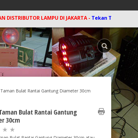
IBUTOR LAMPU DI JAKARTA -
Tekan Tombol F5 di kompu
Taman Bulat Rantai Gantung Diameter 30cm
Taman Bulat Rantai Gantung
er 30cm
an Bulat Rantai Gantung Diameter 30cm atau