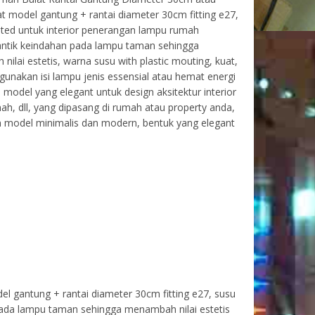
t model gantung + rantai diameter 30cm fitting e27,
sted untuk interior penerangan lampu rumah
tik keindahan pada lampu taman sehingga
ilai estetis, warna susu with plastic mouting, kuat,
unakan isi lampu jenis essensial atau hemat energi
7, model yang elegant untuk design aksitektur interior
h, dll, yang dipasang di rumah atau property anda,
n model minimalis dan modern, bentuk yang elegant
 gantung + rantai diameter 30cm fitting e27, susu
pada lampu taman sehingga menambah nilai estetis