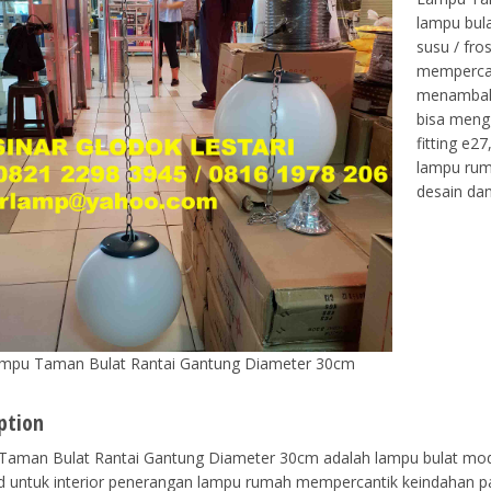
lampu bula
susu / fro
mempercan
menambah n
bisa mengg
fitting e2
lampu ruma
desain da
mpu Taman Bulat Rantai Gantung Diameter 30cm
ption
aman Bulat Rantai Gantung Diameter 30cm adalah lampu bulat model
ed untuk interior penerangan lampu rumah mempercantik keindahan 