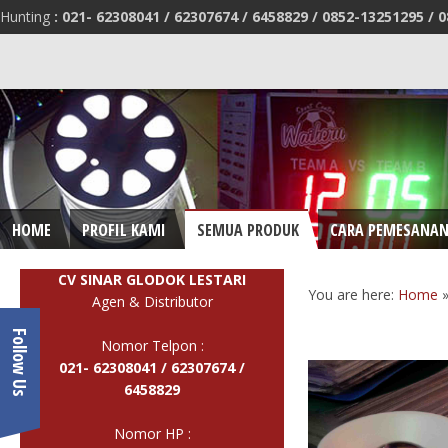
Hunting
:
021- 62308041 /
62307674 / 6458829 /
0852-13251295 /
0
HOME
PROFIL KAMI
SEMUA PRODUK
CARA PEMESANA
CV SINAR GLODOK LESTARI
You are here:
Home
Agen & Distributor
Follow Us
Nomor Telpon :
021- 62308041 /
62307674 /
6458829
Nomor HP :