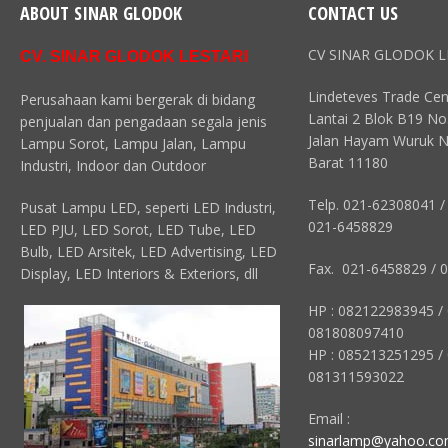
ABOUT SINAR GLODOK
CONTACT US
CV SINAR GLODOK L
CV. SINAR GLODOK LESTARI
Lindeteves Trade Cen
Perusahaan kami bergerak di bidang
Lantai 2 Blok B19 No
penjualan dan pengadaan segala jenis
Jalan Hayam Wuruk N
Lampu Sorot, Lampu Jalan, Lampu
Barat 11180
Industri, Indoor dan Outdoor
Telp. 021-62308041 /
Pusat Lampu LED, seperti LED Industri,
021-6458829
LED PJU, LED Sorot, LED Tube, LED
Bulb, LED Arsitek, LED Advertising, LED
Fax. 021-6458829 / 
Display, LED Interiors & Exteriors, dll
HP : 082122983945 /
081808097410
HP : 085213251295 /
081311593022
Email :
sinarlamp@yahoo.c