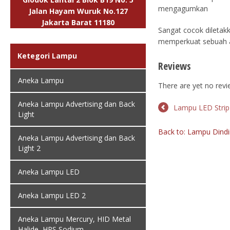
mengagumkan
Jalan Hayam Wuruk No.127
Jakarta Barat 11180
Sangat cocok diletakk
memperkuat sebuah are
Ketegori Lampu
Reviews
Aneka Lampu
There are yet no revi
Aneka Lampu Advertising dan Back
Lampu LED Strip
Light
Back to: Lampu Dind
Aneka Lampu Advertising dan Back
Light 2
Aneka Lampu LED
Aneka Lampu LED 2
Aneka Lampu Mercury, HID Metal
Halide, HPS Sodium