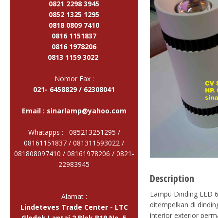
0821 2298 3945
0852 1325 1295
0818 0809 7410
0816 1151837
0816 1978206
0813 1159 3022
Nomor Fax :
021- 6458829 / 62308041
Email :
sinarlamp@yahoo.com
Whatapps : 085213251295 /
08161151837 / 081311593022 /
081808097410 / 08161978206 /
0821-
22983945
Description
Lampu Dinding LED 6 
Alamat :
ditempelkan di dindin
Lindeteves Trade Center - LTC
interior exterior pe
Glodok Lantai 2 Blok B19 No. 5