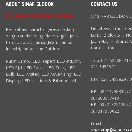
ABOUT SINAR GLODOK
CONTACT US
CV SINAR GLODOK L
CV. SINAR GLODOK LESTARI
Lindeteves Trade Cen
Perusahaan kami bergerak di bidang
Lantai 2 Blok B19 No
penjualan dan pengadaan segala jenis
Jalan Hayam Wuruk N
Lampu Sorot, Lampu Jalan, Lampu
Barat 11180
Industri, Indoor dan Outdoor
Telp. 021-62308041 /
Pusat Lampu LED, seperti LED Industri,
021-6458829
LED PJU, LED Sorot, LED Tube, LED
Bulb, LED Arsitek, LED Advertising, LED
Fax. 021-6458829 / 
Display, LED Interiors & Exteriors, dll
HP : 082122983945 /
081808097410
HP : 085213251295 /
081311593022
Email :
sinarlamp@yahoo.c