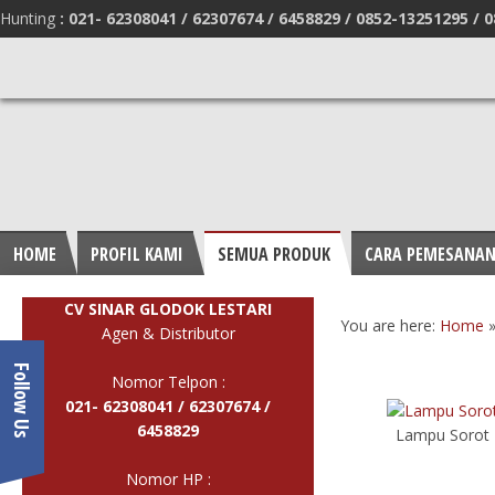
Hunting
:
021- 62308041 /
62307674 / 6458829 /
0852-13251295 /
0
HOME
PROFIL KAMI
SEMUA PRODUK
CARA PEMESANA
CV SINAR GLODOK LESTARI
You are here:
Home
Agen & Distributor
Follow Us
Nomor Telpon :
021- 62308041 /
62307674 /
6458829
Lampu Sorot 
Nomor HP :