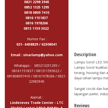
0821 2298 3945
0852 1325 1295
0818 0809 7410
0816 1151837
0816 1978206
0813 1159 3022
Nomor Fax :
021- 6458829 / 62308041
Description
Email :
sinarlamp@yahoo.com
Lampu Sorot LED 50W
Whatapps : 085213251295 /
Lampu Sorot kualitas
08161151837 / 081311593022 /
terang, housing dari 
081808097410 / 08161978206 /
0821-
daya tahan lampu men
22983945
Sangat cocok dan ban
lapangan parkir, indu
Alamat :
Lindeteves Trade Center - LTC
Reviews
Glodok Lantai 2 Blok B19 No. 5