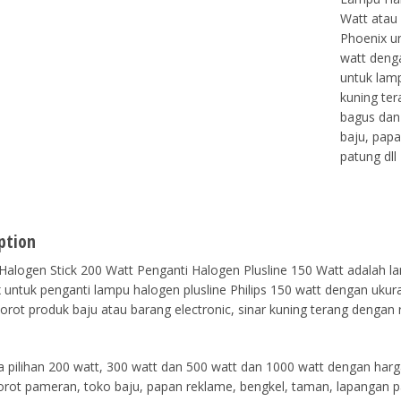
Watt atau 
Phoenix un
watt deng
untuk lamp
kuning te
bagus dan
baju, papa
patung dll
ption
alogen Stick 200 Watt Penganti Halogen Plusline 150 Watt adalah la
 untuk penganti lampu halogen plusline Philips 150 watt dengan ukur
orot produk baju atau barang electronic, sinar kuning terang denga
a pilihan 200 watt, 300 watt dan 500 watt dan 1000 watt dengan har
orot pameran, toko baju, papan reklame, bengkel, taman, lapangan pa