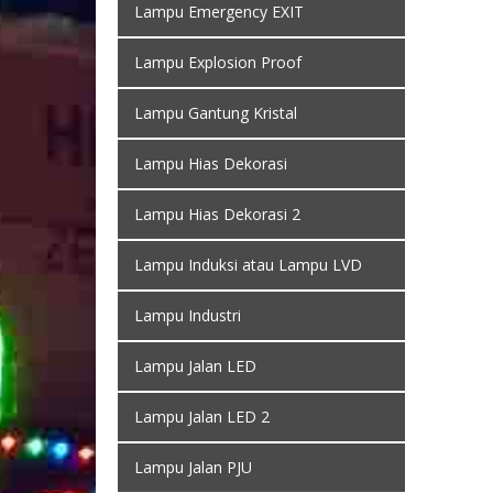
Lampu Emergency EXIT
Lampu Explosion Proof
Lampu Gantung Kristal
Lampu Hias Dekorasi
Lampu Hias Dekorasi 2
Lampu Induksi atau Lampu LVD
Lampu Industri
Lampu Jalan LED
Lampu Jalan LED 2
Lampu Jalan PJU