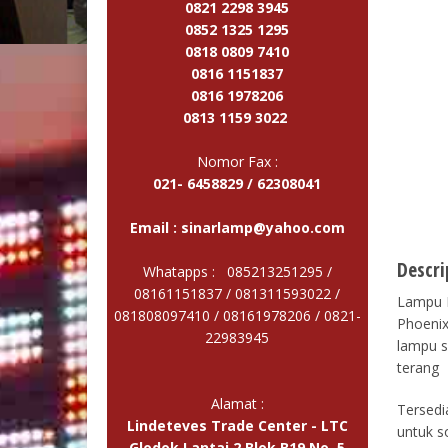
0821 2298 3945
0852 1325 1295
0818 0809 7410
0816 1151837
0816 1978206
0813 1159 3022
Nomor Fax :
021- 6458829 / 62308041
Email :
sinarlamp@yahoo.com
Descri
Whatapps : 085213251295 /
08161151837 / 081311593022 /
Lampu H
081808097410 / 08161978206 /
0821-
Phoenix
22983945
lampu s
terang
Alamat :
Tersedi
Lindeteves Trade Center - LTC
untuk s
Glodok Lantai 2 Blok B19 No. 5