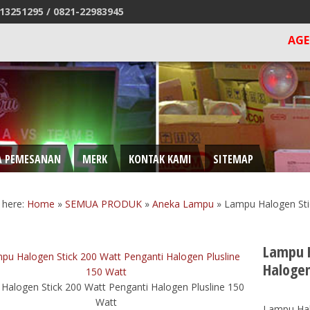
13251295 /
0821-22983945
AGEN DAN DI
A PEMESANAN
MERK
KONTAK KAMI
SITEMAP
 here:
Home
»
SEMUA PRODUK
»
Aneka Lampu
»
Lampu Halogen Sti
Lampu H
Halogen
Halogen Stick 200 Watt Penganti Halogen Plusline 150
Watt
Lampu Hal