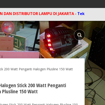
STRIBUTOR LAMPU DI JAKARTA -
Tekan Tombol F5 di kom
ck 200 Watt Penganti Halogen Plusline 150 Watt
alogen Stick 200 Watt Penganti
 Plusline 150 Watt
ogen Stick 200 Watt Penganti Halogen Plusline 150