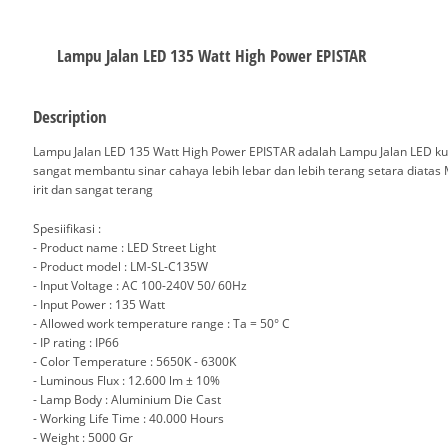
Lampu Jalan LED 135 Watt High Power EPISTAR
Description
Lampu Jalan LED 135 Watt High Power EPISTAR adalah Lampu Jalan LED k
sangat membantu sinar cahaya lebih lebar dan lebih terang setara diatas 
irit dan sangat terang
Spesiifikasi :
- Product name : LED Street Light
- Product model : LM-SL-C135W
- Input Voltage : AC 100-240V 50/ 60Hz
- Input Power : 135 Watt
- Allowed work temperature range : Ta = 50° C
- IP rating : IP66
- Color Temperature : 5650K - 6300K
- Luminous Flux : 12.600 lm ± 10%
- Lamp Body : Aluminium Die Cast
- Working Life Time : 40.000 Hours
- Weight : 5000 Gr