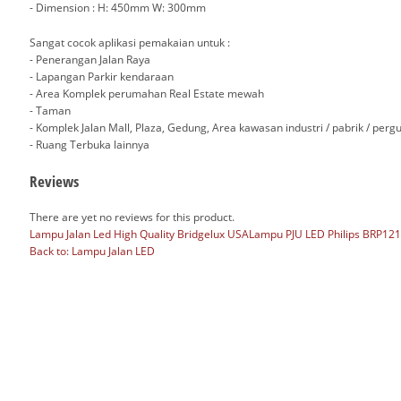
- Dimension : H: 450mm W: 300mm
Sangat cocok aplikasi pemakaian untuk :
- Penerangan Jalan Raya
- Lapangan Parkir kendaraan
- Area Komplek perumahan Real Estate mewah
- Taman
- Komplek Jalan Mall, Plaza, Gedung, Area kawasan industri / pabrik / per
- Ruang Terbuka lainnya
Reviews
There are yet no reviews for this product.
Lampu Jalan Led High Quality Bridgelux USA
Lampu PJU LED Philips BRP121
Back to: Lampu Jalan LED